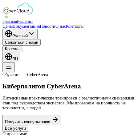
Главная
Решения
Цены
Документация
Новости
О нас
Контакты
Русский
Связаться с нами
Консоль
RU
Обучение — CyberArena
Киберполигон
CyberArena
Интенсивные практические тренировки с реалистичными сценариями
атак под руководством экспертов. Мы проверяем на прочность не
технологии, а людей.
Получить консультацию
Все услуги
О программе