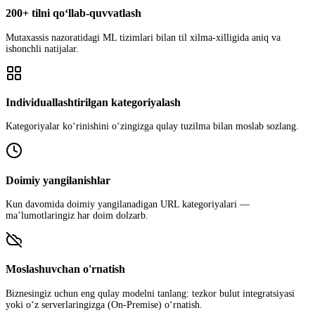
200+ tilni qo‘llab‑quvvatlash
Mutaxassis nazoratidagi ML tizimlari bilan til xilma‑xilligida aniq va
ishonchli natijalar.
Individuallashtirilgan kategoriyalash
Kategoriyalar ko‘rinishini o‘zingizga qulay tuzilma bilan moslab sozlang.
Doimiy yangilanishlar
Kun davomida doimiy yangilanadigan URL kategoriyalari —
ma’lumotlaringiz har doim dolzarb.
Moslashuvchan o'rnatish
Biznesingiz uchun eng qulay modelni tanlang: tezkor bulut integratsiyasi
yoki o‘z serverlaringizga (On-Premise) o‘rnatish.