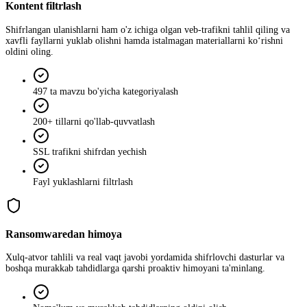
Kontent filtrlash
Shifrlangan ulanishlarni ham o'z ichiga olgan veb‑trafikni tahlil qiling va
xavfli fayllarni yuklab olishni hamda istalmagan materiallarni ko‘rishni
oldini oling.
497 ta mavzu bo'yicha kategoriyalash
200+ tillarni qo'llab-quvvatlash
SSL trafikni shifrdan yechish
Fayl yuklashlarni filtrlash
Ransomwaredan himoya
Xulq-atvor tahlili va real vaqt javobi yordamida shifrlovchi dasturlar va
boshqa murakkab tahdidlarga qarshi proaktiv himoyani ta'minlang.