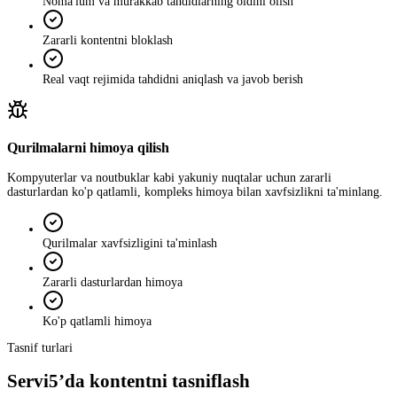
Noma'lum va murakkab tahdidlarning oldini olish
Zararli kontentni bloklash
Real vaqt rejimida tahdidni aniqlash va javob berish
Qurilmalarni himoya qilish
Kompyuterlar va noutbuklar kabi yakuniy nuqtalar uchun zararli
dasturlardan ko'p qatlamli, kompleks himoya bilan xavfsizlikni ta'minlang.
Qurilmalar xavfsizligini ta'minlash
Zararli dasturlardan himoya
Ko'p qatlamli himoya
Tasnif turlari
Servi5’da kontentni tasniflash