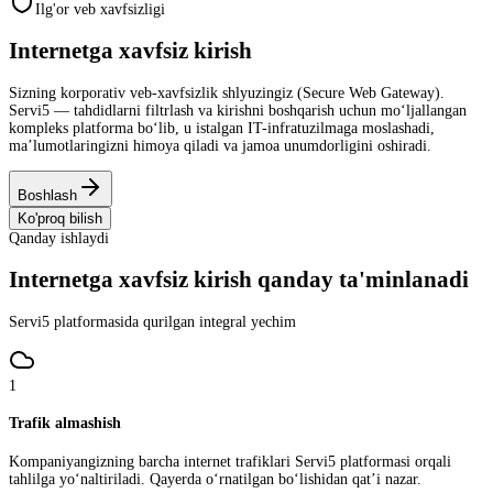
Ilg'or veb xavfsizligi
Internetga
xavfsiz
kirish
Sizning korporativ veb-xavfsizlik shlyuzingiz (Secure Web Gateway).
Servi5 — tahdidlarni filtrlash va kirishni boshqarish uchun mo‘ljallangan
kompleks platforma bo‘lib, u istalgan IT-infratuzilmaga moslashadi,
ma’lumotlaringizni himoya qiladi va jamoa unumdorligini oshiradi.
Boshlash
Ko'proq bilish
Qanday ishlaydi
Internetga xavfsiz kirish qanday ta'minlanadi
Servi5 platformasida qurilgan integral yechim
1
Trafik almashish
Kompaniyangizning barcha internet trafiklari Servi5 platformasi orqali
tahlilga yo‘naltiriladi. Qayerda o‘rnatilgan bo‘lishidan qat’i nazar.