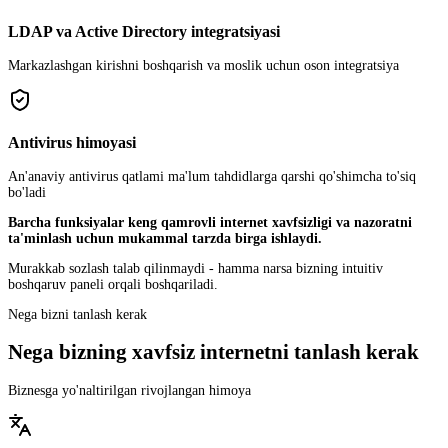
LDAP va Active Directory integratsiyasi
Markazlashgan kirishni boshqarish va moslik uchun oson integratsiya
Antivirus himoyasi
An'anaviy antivirus qatlami ma'lum tahdidlarga qarshi qo'shimcha to'siq
bo'ladi
Barcha funksiyalar keng qamrovli internet xavfsizligi va nazoratni
ta'minlash uchun mukammal tarzda birga ishlaydi.
Murakkab sozlash talab qilinmaydi - hamma narsa bizning intuitiv
boshqaruv paneli orqali boshqariladi.
Nega bizni tanlash kerak
Nega bizning xavfsiz internetni tanlash kerak
Biznesga yo'naltirilgan rivojlangan himoya