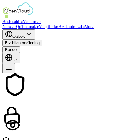
Bosh sahifa
Yechimlar
Narxlar
Qo'llanmalar
Yangiliklar
Biz haqimizda
Aloqa
O'zbek
Biz bilan bog'laning
Konsol
UZ