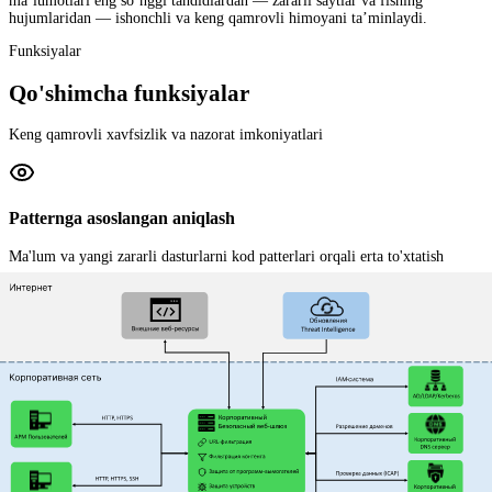
ma’lumotlari eng so‘nggi tahdidlardan — zararli saytlar va fishing
hujumlaridan — ishonchli va keng qamrovli himoyani ta’minlaydi.
Funksiyalar
Qo'shimcha funksiyalar
Keng qamrovli xavfsizlik va nazorat imkoniyatlari
Patternga asoslangan aniqlash
Ma'lum va yangi zararli dasturlarni kod patterlari orqali erta to'xtatish
Ichki sandbox
Shubhali binar fayllarni izolyatsiyada tahlil qilish va tezkor xulosa
Barcha qurilmalar uchun zararli dasturlarni aniqlash