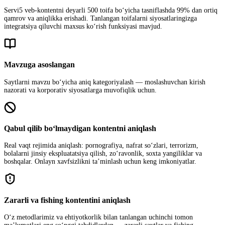
Servi5 veb‑kontentni deyarli 500 toifa bo‘yicha tasniflashda 99% dan ortiq
qamrov va aniqlikka erishadi. Tanlangan toifalarni siyosatlaringizga
integratsiya qiluvchi maxsus ko‘rish funksiyasi mavjud.
Mavzuga asoslangan
Saytlarni mavzu bo‘yicha aniq kategoriyalash — moslashuvchan kirish
nazorati va korporativ siyosatlarga muvofiqlik uchun.
Qabul qilib bo‘lmaydigan kontentni aniqlash
Real vaqt rejimida aniqlash: pornografiya, nafrat so‘zlari, terrorizm,
bolalarni jinsiy ekspluatatsiya qilish, zo‘ravonlik, soxta yangiliklar va
boshqalar. Onlayn xavfsizlikni ta’minlash uchun keng imkoniyatlar.
Zararli va fishing kontentini aniqlash
O‘z metodlarimiz va ehtiyotkorlik bilan tanlangan uchinchi tomon