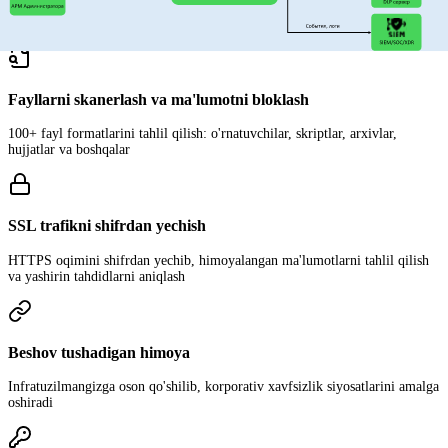
Skaner dvigateli Windows, Linux, macOS, Android va iOS ni himoya
qiladi
Fayllarni skanerlash va ma'lumotni bloklash
100+ fayl formatlarini tahlil qilish: o'rnatuvchilar, skriptlar, arxivlar,
hujjatlar va boshqalar
SSL trafikni shifrdan yechish
HTTPS oqimini shifrdan yechib, himoyalangan ma'lumotlarni tahlil qilish
va yashirin tahdidlarni aniqlash
Beshov tushadigan himoya
Infratuzilmangizga oson qo'shilib, korporativ xavfsizlik siyosatlarini amalga
oshiradi