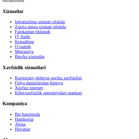
infratuzilma.
Xizmatlar
Infratuzilma xizmati sifatida
Zaxira nusxa xizmati sifatida
Falokatdan tiklanish
IT Audit
Konsalting
O'rnatish
Migratsiya
Barcha xizmatlar
Xavfsizlik xizmatlari
Korporativ elektron pochta xavfsizligi
Fidya dasturlaridan himoya
Xavfsiz internet
Kiberxavfsizlik operatsiyalari markazi
Kompaniya
Biz haqimizda
Hamkorlar
Aloqa
Hujjatlar