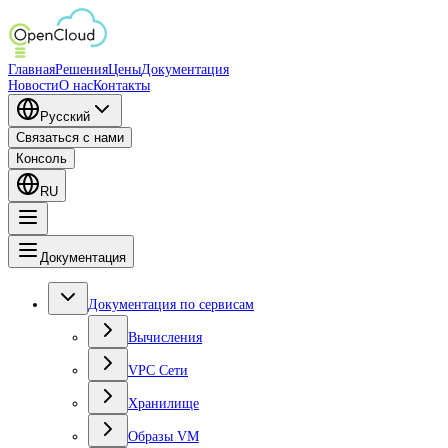
Главная
Решения
Цены
Документация
Новости
О нас
Контакты
Русский
Связаться с нами
Консоль
RU
Документация
Документация по сервисам
Вычисления
VPC Сети
Хранилище
Образы VM