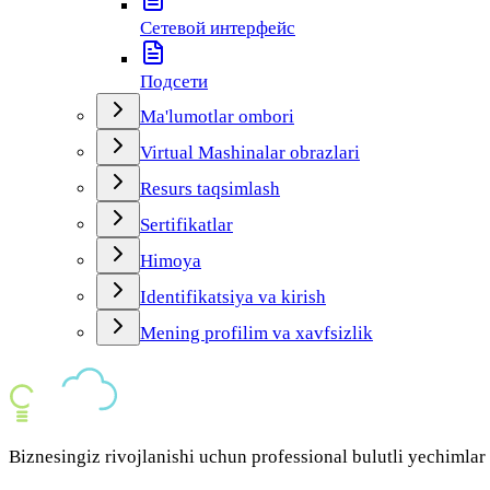
Сетевой интерфейс
Подсети
Ma'lumotlar ombori
Virtual Mashinalar obrazlari
Resurs taqsimlash
Sertifikatlar
Himoya
Identifikatsiya va kirish
Mening profilim va xavfsizlik
Biznesingiz rivojlanishi uchun professional bulutli yechimlar 