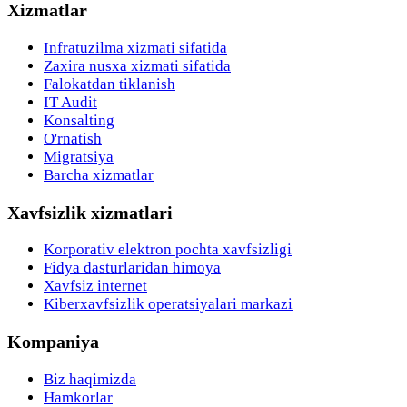
Xizmatlar
Infratuzilma xizmati sifatida
Zaxira nusxa xizmati sifatida
Falokatdan tiklanish
IT Audit
Konsalting
O'rnatish
Migratsiya
Barcha xizmatlar
Xavfsizlik xizmatlari
Korporativ elektron pochta xavfsizligi
Fidya dasturlaridan himoya
Xavfsiz internet
Kiberxavfsizlik operatsiyalari markazi
Kompaniya
Biz haqimizda
Hamkorlar