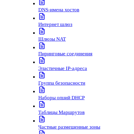
DNS-имена хостов
Интернет шлюз
Шлюзы NAT
Пиринговые соединения
Эластичные IP-адреса
Группа безопасности
Наборы опций DHCP
Таблицы Маршрутов
Частные размещенные зоны