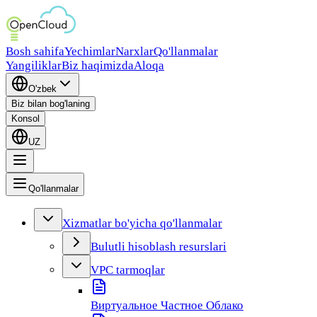
Bosh sahifa
Yechimlar
Narxlar
Qo'llanmalar
Yangiliklar
Biz haqimizda
Aloqa
O'zbek
Biz bilan bog'laning
Konsol
UZ
Qo'llanmalar
Xizmatlar bo'yicha qo'llanmalar
Bulutli hisoblash resurslari
VPC tarmoqlar
Виртуальное Частное Облако