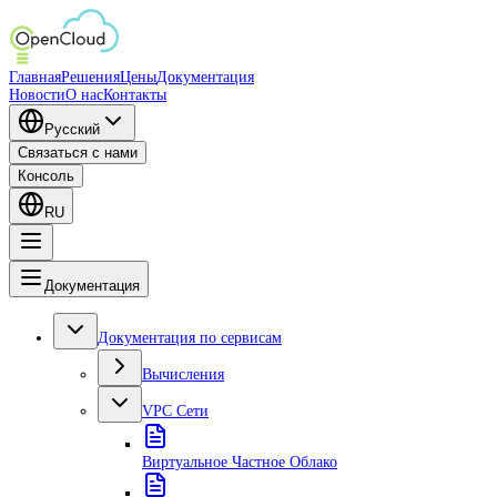
Главная
Решения
Цены
Документация
Новости
О нас
Контакты
Русский
Связаться с нами
Консоль
RU
Документация
Документация по сервисам
Вычисления
VPC Сети
Виртуальное Частное Облако