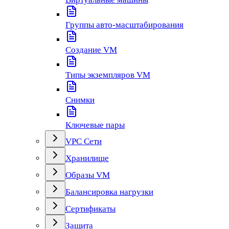
Группы авто-масштабирования
Создание VM
Типы экземпляров VM
Снимки
Ключевые пары
VPC Сети
Хранилище
Образы VM
Балансировка нагрузки
Сертификаты
Защита