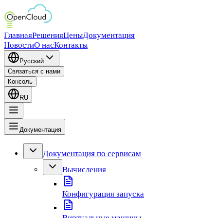
Главная
Решения
Цены
Документация
Новости
О нас
Контакты
Русский
Связаться с нами
Консоль
RU
Документация
Документация по сервисам
Вычисления
Конфигурация запуска
Виртуальные машины