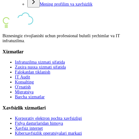
Mening profilim va xavfsizlik
Biznesingiz rivojlanishi uchun professional bulutli yechimlar va IT
infratuzilma.
Xizmatlar
Infratuzilma xizmati sifatida
Zaxira nusxa xizmati sifatida
Falokatdan tiklanish
IT Audit
Konsalting
O'rnatish
Migratsiya
Barcha xizmatlar
Xavfsizlik xizmatlari
Korporativ elektron pochta xavfsizligi
Fidya dasturlaridan himoya
Xavfsiz internet
Kiberxavfsizlik operatsiyalari markazi