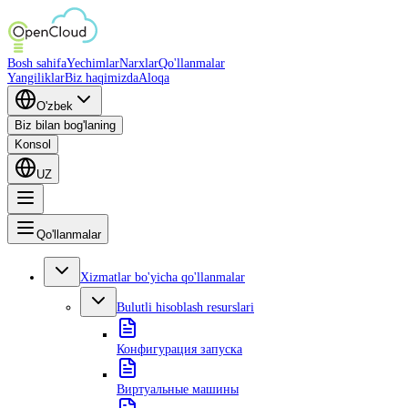
Bosh sahifa
Yechimlar
Narxlar
Qo'llanmalar
Yangiliklar
Biz haqimizda
Aloqa
O'zbek
Biz bilan bog'laning
Konsol
UZ
Qo'llanmalar
Xizmatlar bo'yicha qo'llanmalar
Bulutli hisoblash resurslari
Конфигурация запуска
Виртуальные машины