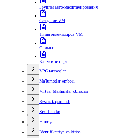
Группы авто-масштабирования
Создание VM
Типы экземпляров VM
Снимки
Ключевые пары
VPC tarmoqlar
Ma'lumotlar ombori
Virtual Mashinalar obrazlari
Resurs taqsimlash
Sertifikatlar
Himoya
Identifikatsiya va kirish