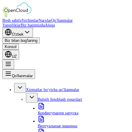
Bosh sahifa
Yechimlar
Narxlar
Qo'llanmalar
Yangiliklar
Biz haqimizda
Aloqa
O'zbek
Biz bilan bog'laning
Konsol
UZ
Qo'llanmalar
Xizmatlar bo'yicha qo'llanmalar
Bulutli hisoblash resurslari
Конфигурация запуска
Виртуальные машины