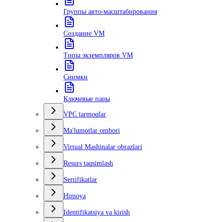
Группы авто-масштабирования
Создание VM
Типы экземпляров VM
Снимки
Ключевые пары
VPC tarmoqlar
Ma'lumotlar ombori
Virtual Mashinalar obrazlari
Resurs taqsimlash
Sertifikatlar
Himoya
Identifikatsiya va kirish