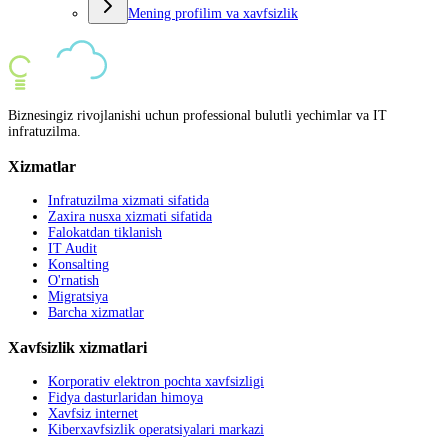
Mening profilim va xavfsizlik
Biznesingiz rivojlanishi uchun professional bulutli yechimlar va IT
infratuzilma.
Xizmatlar
Infratuzilma xizmati sifatida
Zaxira nusxa xizmati sifatida
Falokatdan tiklanish
IT Audit
Konsalting
O'rnatish
Migratsiya
Barcha xizmatlar
Xavfsizlik xizmatlari
Korporativ elektron pochta xavfsizligi
Fidya dasturlaridan himoya
Xavfsiz internet
Kiberxavfsizlik operatsiyalari markazi